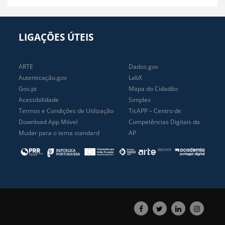
LIGAÇÕES ÚTEIS
ARTE
Dados.gov
Autenticação.gov
LabX
Gov.pt
Mapa do Cidadão
Acessibilidade
Simplex
Termos e Condições de Utilização
TicAPP – Centro de
Download App Móvel
Competências Digitais da
Mudar para o tema standard
AP