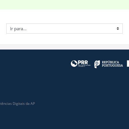
r para...
ências Digitais da AP