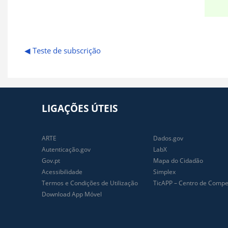
I
◀︎ Teste de subscrição
LIGAÇÕES ÚTEIS
ARTE
Dados.gov
Autenticação.gov
LabX
Gov.pt
Mapa do Cidadão
Acessibilidade
Simplex
Termos e Condições de Utilização
TicAPP – Centro de Compet
Download App Móvel