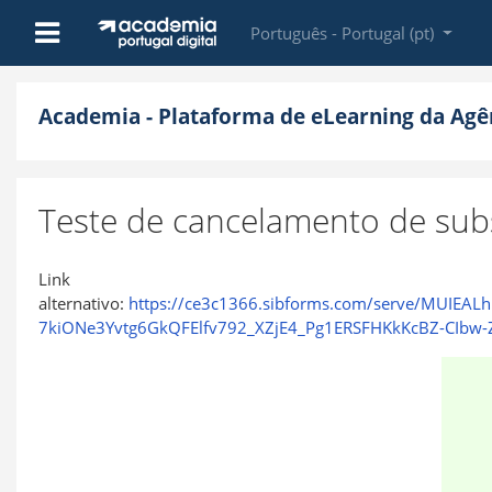
Ir para o conteúdo principal
Painel lateral
Português - Portugal ‎(pt)‎
Academia - Plataforma de eLearning da Agên
Teste de cancelamento de sub
Link
alternativo:
https://ce3c1366.sibforms.com/serve/MUIE
7kiONe3Yvtg6GkQFElfv792_XZjE4_Pg1ERSFHKkKcBZ-CIb