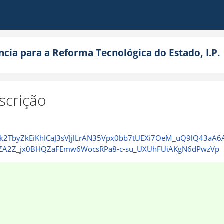
cia para a Reforma Tecnológica do Estado, I.P.
scrição
ALhk2TbyZkEiKhICaJ3sVJjlLrAN35Vpx0bb7tUEXi7OeM_uQ9lQ43
w-ZA2Z_jx0BHQZaFEmw6WocsRPa8-c-su_UXUhFUiAKgN6dPwzVp