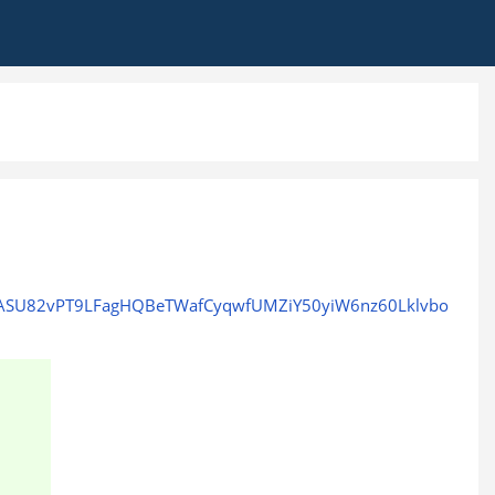
aA6ASU82vPT9LFagHQBeTWafCyqwfUMZiY50yiW6nz60Lklvbo