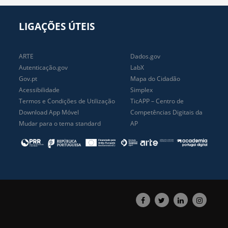
LIGAÇÕES ÚTEIS
ARTE
Dados.gov
Autenticação.gov
LabX
Gov.pt
Mapa do Cidadão
Acessibilidade
Simplex
Termos e Condições de Utilização
TicAPP – Centro de
Download App Móvel
Competências Digitais da
Mudar para o tema standard
AP