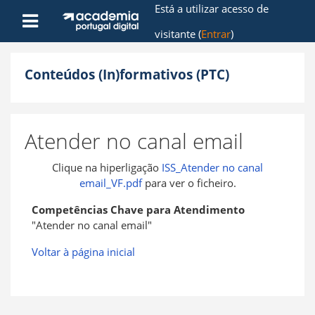
Ir para o conteúdo principal
Está a utilizar acesso de
Painel lateral
visitante (
Entrar
)
Conteúdos (In)formativos (PTC)
Atender no canal email
Clique na hiperligação
ISS_Atender no canal
email_VF.pdf
para ver o ficheiro.
Competências Chave para Atendimento
"Atender no canal email"
Voltar à página inicial