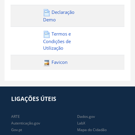
Declaração
Demo
Termos e
Condições de
Utilização
Favicon
LIGAÇÕES ÚTEIS
ARTE
Dados.gov
Autenticação.gov
LabX
Gov.pt
Mapa do Cidadão